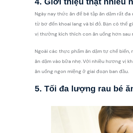
4. Giới thiệu thật nhiề
Ngày nay thức ăn để bé tập ăn dặm rất đa 
từ bơ đến khoai lang và bí đỏ. Bạn có thể g
vị thường kích thích con ăn uống hơn sau 
Ngoài các thực phẩm ăn dặm tự chế biến, m
ăn dặm vào bữa nhẹ. Với nhiều hương vị kh
ăn uống ngon miệng ở giai đoạn ban đầu.
5. Tối đa lượng rau bé ă