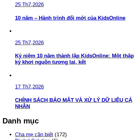
25 Th7,2026
10 năm – Hành trình đổi mới của KidsOnline
25 Th7,2026
Kỷ niệm 10 năm thành lập KidsOnline: Một thập
kỷ khơi nguồn tương lai, kết
17 Th7,2026
CHÍNH SÁCH BẢO MẬT VÀ XỬ LÝ DỮ LIỆU CÁ
NHÂN
Danh mục
Cha mẹ cần biết
(172)