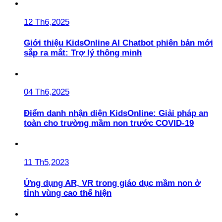
12 Th6,2025
Giới thiệu KidsOnline AI Chatbot phiên bản mới
sắp ra mắt: Trợ lý thông minh
04 Th6,2025
Điểm danh nhận diện KidsOnline: Giải pháp an
toàn cho trường mầm non trước COVID-19
11 Th5,2023
Ứng dụng AR, VR trong giáo dục mầm non ở
tỉnh vùng cao thể hiện