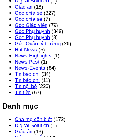
Digital Solution
(1)
Giáo án
(18)
Góc chia sẻ
(327)
Góc chia sẻ
(7)
Góc Giáo viên
(79)
Góc Phụ huynh
(349)
Góc Phụ huynh
(3)
Góc Quản lý trường
(26)
Hot News
(5)
News Highlights
(1)
News Post
(1)
News-Events
(84)
Tin báo chí
(34)
Tin báo chí
(11)
Tin nội bộ
(226)
Tin tức
(67)
Danh mục
Cha mẹ cần biết
(172)
Digital Solution
(1)
Giáo án
(18)