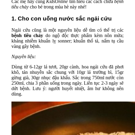
Các mẹ hãy cùng
KidsOnline
tìm hiểu các cách chữa
bệnh
tiêu chảy
cho bé trong mùa hè này nhé!
1. Cho con uống nước sắc ngải cứu
Ngải cứu cũng là một nguyên liệu dễ tìm có thể trị các
bệnh tiêu chảy
do ngộ độc thực phẩm kèm nôn mửa;
kháng nhiễm khuẩn lỵ sonner; khuẩn thổ tả, nấm tụ cầu
vàng gây bệnh.
Nguyên liệu:
Dùng từ 6-12gr lá tươi, 20gr cành, hoa ngải cứu đã phơi
khô, tán nhuyễn sắc chung với 10gr lá trường bì, 15gr
gừng già, 30gr nhục đậu khấu. Sắc trong 750ml nước còn
250ml, chia 3 phần uống trong ngày. Liên tục 2-3 ngày sẽ
dứt bệnh. Lưu ý: người huyết nhiệt, âm hư không nên
dùng.