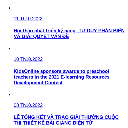
11 Th10,2022
Hội thảo phát triển kỹ năng: TƯ DUY PHẢN BIỆN
VÀ GIẢI QUYẾT VẤN ĐỀ
10 Th10,2022
KidsOnline sponsors awards to preschool
teachers in the 2021 E-learning Resources
Development Contest
08 Th10,2022
LỄ TỔNG KẾT VÀ TRAO GIẢI THƯỞNG CUỘC
THI THIẾT KẾ BÀI GIẢNG ĐIỆN TỬ