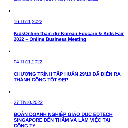
16 Th11,2022
KidsOnline tham dự Korean Educare & Kids Fair
2022 – Online Business Meeting
04 Th11,2022
CHƯƠNG TRÌNH TẬP HUẤN 29/10 ĐÃ DIỄN RA
THÀNH CÔNG TỐT ĐẸP
27 Th10,2022
ĐOÀN DOANH NGHIỆP GIÁO DỤC EDTECH
SINGAPORE ĐẾN THĂM VÀ LÀM VIỆC TẠI
CÔNG TY