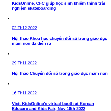
KidsOnline, CFC giúp học sinh khiếm thính trải
nghiệm skateboarding
02 Th12,2022
Hội thảo Khoa học chuyển đổi số trong giáo dục
mầm non đã diễn ra
29 Th11,2022
Hội thảo Chuyển đổi số trong giáo dục mầm non
16 Th11,2022
Visit KidsOnline's virtual booth at Korean
Educare and Kids Fair, Nov 18th 2022