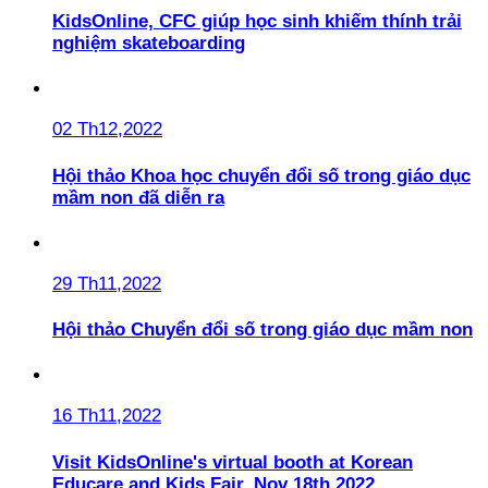
KidsOnline, CFC giúp học sinh khiếm thính trải
nghiệm skateboarding
02 Th12,2022
Hội thảo Khoa học chuyển đổi số trong giáo dục
mầm non đã diễn ra
29 Th11,2022
Hội thảo Chuyển đổi số trong giáo dục mầm non
16 Th11,2022
Visit KidsOnline's virtual booth at Korean
Educare and Kids Fair, Nov 18th 2022