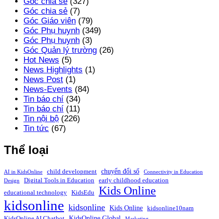
Góc chia sẻ
(327)
Góc chia sẻ
(7)
Góc Giáo viên
(79)
Góc Phụ huynh
(349)
Góc Phụ huynh
(3)
Góc Quản lý trường
(26)
Hot News
(5)
News Highlights
(1)
News Post
(1)
News-Events
(84)
Tin báo chí
(34)
Tin báo chí
(11)
Tin nội bộ
(226)
Tin tức
(67)
Thể loại
chuyển đổi số
child development
AI in KidsOnline
Connectivity in Education
Digital Tools in Education
early childhood education
Design
Kids Online
educational technology
KidsEdu
kidsonline
kidsonline
Kids Online
kidsonline10nam
KidsOnline Global
KidsOnline AI Chatbot
Marketing