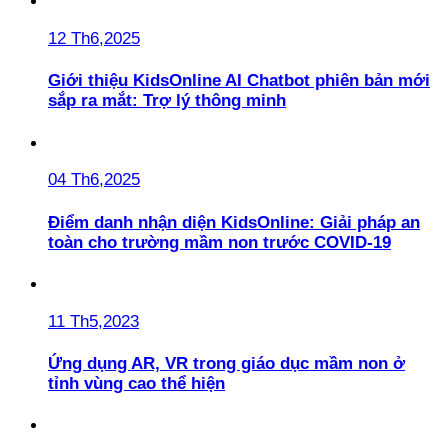
12 Th6,2025
Giới thiệu KidsOnline AI Chatbot phiên bản mới
sắp ra mắt: Trợ lý thông minh
04 Th6,2025
Điểm danh nhận diện KidsOnline: Giải pháp an
toàn cho trường mầm non trước COVID-19
11 Th5,2023
Ứng dụng AR, VR trong giáo dục mầm non ở
tỉnh vùng cao thể hiện