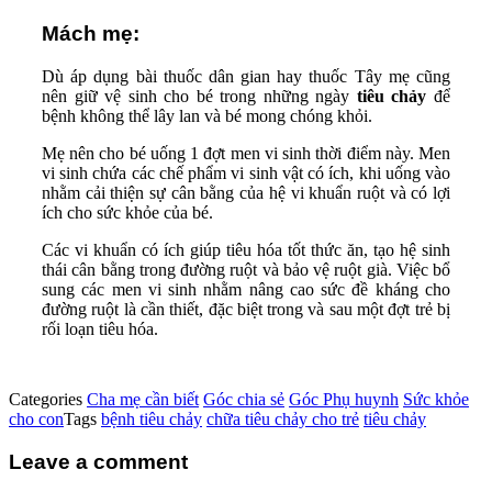
Mách mẹ:
Dù áp dụng bài thuốc dân gian hay thuốc Tây mẹ cũng
nên giữ vệ sinh cho bé trong những ngày
tiêu chảy
để
bệnh không thể lây lan và bé mong chóng khỏi.
Mẹ nên cho bé uống 1 đợt men vi sinh thời điểm này. Men
vi sinh chứa các chế phẩm vi sinh vật có ích, khi uống vào
nhằm cải thiện sự cân bằng của hệ vi khuẩn ruột và có lợi
ích cho sức khỏe của bé.
Các vi khuẩn có ích giúp tiêu hóa tốt thức ăn, tạo hệ sinh
thái cân bằng trong đường ruột và bảo vệ ruột già. Việc bổ
sung các men vi sinh nhằm nâng cao sức đề kháng cho
đường ruột là cần thiết, đặc biệt trong và sau một đợt trẻ bị
rối loạn tiêu hóa.
Categories
Cha mẹ cần biết
Góc chia sẻ
Góc Phụ huynh
Sức khỏe
cho con
Tags
bệnh tiêu chảy
chữa tiêu chảy cho trẻ
tiêu chảy
Leave a comment