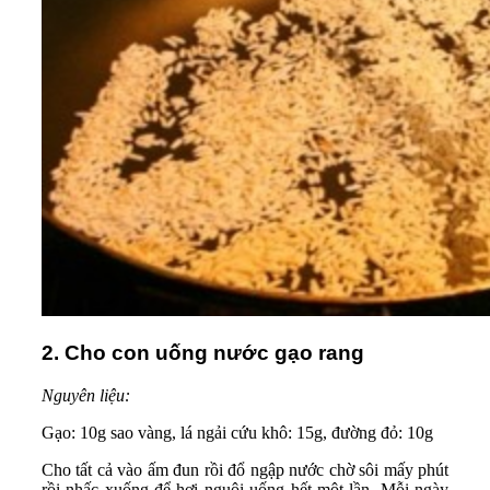
2. Cho con uống nước gạo rang
Nguyên liệu:
Gạo: 10g sao vàng, lá ngải cứu khô: 15g, đường đỏ: 10g
Cho tất cả vào ấm đun rồi đổ ngập nước chờ sôi mấy phút
rồi nhấc xuống để hơi nguội uống hết một lần. Mỗi ngày