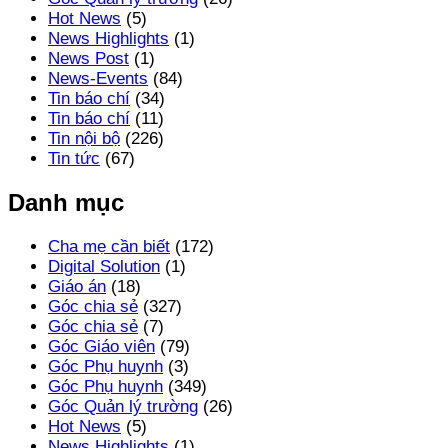
Hot News
(5)
News Highlights
(1)
News Post
(1)
News-Events
(84)
Tin báo chí
(34)
Tin báo chí
(11)
Tin nội bộ
(226)
Tin tức
(67)
Danh mục
Cha mẹ cần biết
(172)
Digital Solution
(1)
Giáo án
(18)
Góc chia sẻ
(327)
Góc chia sẻ
(7)
Góc Giáo viên
(79)
Góc Phụ huynh
(3)
Góc Phụ huynh
(349)
Góc Quản lý trường
(26)
Hot News
(5)
News Highlights
(1)