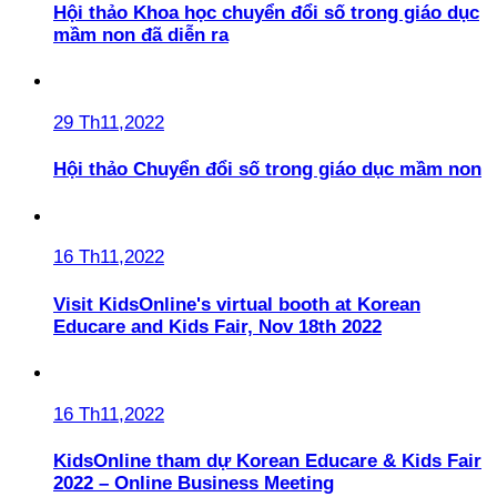
Hội thảo Khoa học chuyển đổi số trong giáo dục
mầm non đã diễn ra
29 Th11,2022
Hội thảo Chuyển đổi số trong giáo dục mầm non
16 Th11,2022
Visit KidsOnline's virtual booth at Korean
Educare and Kids Fair, Nov 18th 2022
16 Th11,2022
KidsOnline tham dự Korean Educare & Kids Fair
2022 – Online Business Meeting