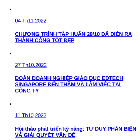
04 Th11,2022
CHƯƠNG TRÌNH TẬP HUẤN 29/10 ĐÃ DIỄN RA
THÀNH CÔNG TỐT ĐẸP
27 Th10,2022
ĐOÀN DOANH NGHIỆP GIÁO DỤC EDTECH
SINGAPORE ĐẾN THĂM VÀ LÀM VIỆC TẠI
CÔNG TY
11 Th10,2022
Hội thảo phát triển kỹ năng: TƯ DUY PHẢN BIỆN
VÀ GIẢI QUYẾT VẤN ĐỀ