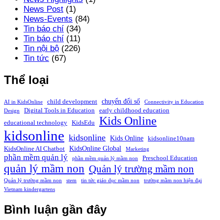
News Post
(1)
News-Events
(84)
Tin báo chí
(34)
Tin báo chí
(11)
Tin nội bộ
(226)
Tin tức
(67)
Thể loại
chuyển đổi số
child development
AI in KidsOnline
Connectivity in Education
Digital Tools in Education
early childhood education
Design
Kids Online
educational technology
KidsEdu
kidsonline
kidsonline
Kids Online
kidsonline10nam
KidsOnline Global
KidsOnline AI Chatbot
Marketing
phần mềm quản lý
Preschool Education
phần mềm quản lý mầm non
quản lý mầm non
Quản lý trường mầm non
Quản lý trường mầm non
stem
tin tức giáo dục mầm non
trường mầm non hiện đại
Vietnam kindergartens
Bình luận gần đây