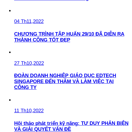
04 Th11,2022
CHƯƠNG TRÌNH TẬP HUẤN 29/10 ĐÃ DIỄN RA
THÀNH CÔNG TỐT ĐẸP
27 Th10,2022
ĐOÀN DOANH NGHIỆP GIÁO DỤC EDTECH
SINGAPORE ĐẾN THĂM VÀ LÀM VIỆC TẠI
CÔNG TY
11 Th10,2022
Hội thảo phát triển kỹ năng: TƯ DUY PHẢN BIỆN
VÀ GIẢI QUYẾT VẤN ĐỀ