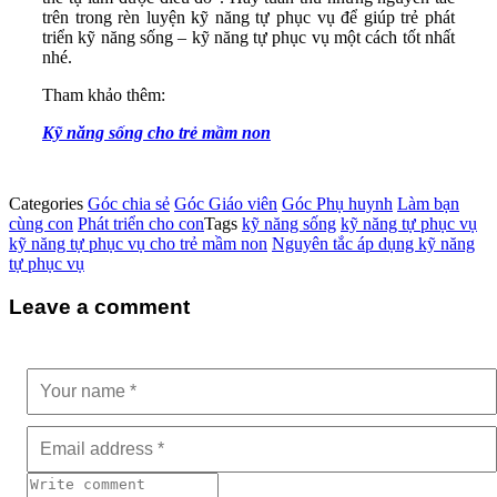
trên trong rèn luyện kỹ năng tự phục vụ để giúp trẻ phát
triển kỹ năng sống – kỹ năng tự phục vụ một cách tốt nhất
nhé.
Tham khảo thêm:
Kỹ năng sống cho trẻ mầm non
Categories
Góc chia sẻ
Góc Giáo viên
Góc Phụ huynh
Làm bạn
cùng con
Phát triển cho con
Tags
kỹ năng sống
kỹ năng tự phục vụ
kỹ năng tự phục vụ cho trẻ mầm non
Nguyên tắc áp dụng kỹ năng
tự phục vụ
Leave a comment