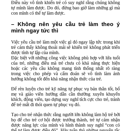
Điều này vô tình khiến trẻ có suy nghĩ rằng chúng không
tự mình làm được. Do đó, đừng bao giờ làm những gì mà
con mình có thể tự làm được.
– Không nên yêu cầu trẻ làm theo ý
mình ngay tức thì
Việc yêu cầu trẻ làm một việc gì đó ngay lập tức trong khi
trẻ cảm thấy không thoải mái sẽ khiến trẻ không phát triển
được tính tự lập của mình.
Đặc biệt với những công việc không phù hợp với lứa tuổi
của trẻ, những điều mà trẻ chưa có khả năng thực hiện
hoặc các yêu cầu không mang tính thống nhất rõ ràng
trong việc cho phép và cấm đoán sẽ vô tình làm ảnh
hướng không tốt đến khả năng nhận thức của trẻ.
Để rèn luyện cho trẻ kỹ năng tự phục vụ bản thân tốt, bố
mẹ và giáo viên hướng dẫn cần thường xuyên khuyến
khích, động viên, tạo dựng suy nghĩ tích cực cho trẻ, tránh
để trẻ mất đi thói quen tự phục vụ đó.
Tạo cho trẻ nhận thức rằng người lớn không làm hộ trẻ bởi
họ để cho trẻ cơ hội được trưởng thành, trẻ tự cảm nhận
được năng lực của mình và hình thành suy nghĩ “con có
thể tự làm được điều đó”. Hãy tuân thủ những nguyên tắc