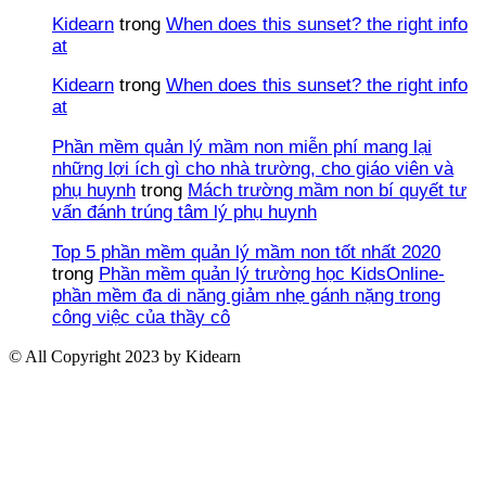
Kidearn
trong
When does this sunset? the right info
at
Kidearn
trong
When does this sunset? the right info
at
Phần mềm quản lý mầm non miễn phí mang lại
những lợi ích gì cho nhà trường, cho giáo viên và
phụ huynh
trong
Mách trường mầm non bí quyết tư
vấn đánh trúng tâm lý phụ huynh
Top 5 phần mềm quản lý mầm non tốt nhất 2020
trong
Phần mềm quản lý trường học KidsOnline-
phần mềm đa di năng giảm nhẹ gánh nặng trong
công việc của thầy cô
© All Copyright 2023 by Kidearn