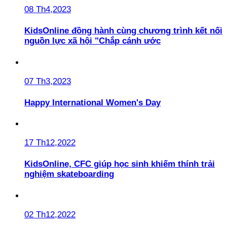
08 Th4,2023
KidsOnline đồng hành cùng chương trình kết nối
nguồn lực xã hội "Chắp cánh ước
07 Th3,2023
Happy International Women's Day
17 Th12,2022
KidsOnline, CFC giúp học sinh khiếm thính trải
nghiệm skateboarding
02 Th12,2022