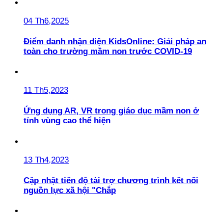
04 Th6,2025
Điểm danh nhận diện KidsOnline: Giải pháp an
toàn cho trường mầm non trước COVID-19
11 Th5,2023
Ứng dụng AR, VR trong giáo dục mầm non ở
tỉnh vùng cao thể hiện
13 Th4,2023
Cập nhật tiến độ tài trợ chương trình kết nối
nguồn lực xã hội "Chắp