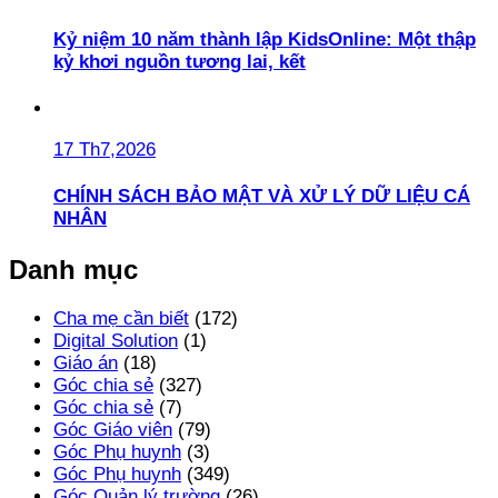
Kỷ niệm 10 năm thành lập KidsOnline: Một thập
kỷ khơi nguồn tương lai, kết
17 Th7,2026
CHÍNH SÁCH BẢO MẬT VÀ XỬ LÝ DỮ LIỆU CÁ
NHÂN
Danh mục
Cha mẹ cần biết
(172)
Digital Solution
(1)
Giáo án
(18)
Góc chia sẻ
(327)
Góc chia sẻ
(7)
Góc Giáo viên
(79)
Góc Phụ huynh
(3)
Góc Phụ huynh
(349)
Góc Quản lý trường
(26)