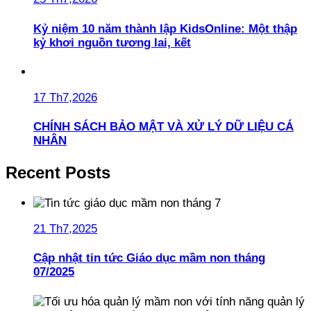
Kỷ niệm 10 năm thành lập KidsOnline: Một thập
kỷ khơi nguồn tương lai, kết
17 Th7,2026
CHÍNH SÁCH BẢO MẬT VÀ XỬ LÝ DỮ LIỆU CÁ
NHÂN
Recent Posts
21 Th7,2025
Cập nhật tin tức Giáo dục mầm non tháng
07/2025