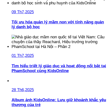
09 Th7,2025
Tối ưu hóa quản lý mầm non với tính năng quản
lý danh bộ học
01 Th7,2025
Tìm hiểu triết lý giáo dục và hoạt động nổi bật tại
PhamSchool cùng KidsOnline
28 Th6,2025
Album ảnh KidsOnline: Lưu giữ khoảnh khắc yêu
thương của trẻ