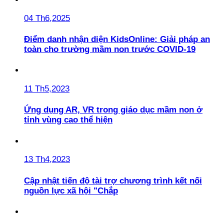
04 Th6,2025
Điểm danh nhận diện KidsOnline: Giải pháp an
toàn cho trường mầm non trước COVID-19
11 Th5,2023
Ứng dụng AR, VR trong giáo dục mầm non ở
tỉnh vùng cao thể hiện
13 Th4,2023
Cập nhật tiến độ tài trợ chương trình kết nối
nguồn lực xã hội "Chắp