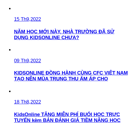
15 Th9,2022
NĂM HỌC MỚI NÀY, NHÀ TRƯỜNG ĐÃ SỬ
DỤNG KIDSONLINE CHƯA?
09 Th9,2022
KIDSONLINE ĐỒNG HÀNH CÙNG CFC VIỆT NAM
TẠO NÊN MÙA TRUNG THU ẤM ÁP CHO
18 Th8,2022
KidsOnline TẶNG MIỄN PHÍ BUỔI HỌC TRỰC
TUYẾN kèm BẢN ĐÁNH GIÁ TIỀM NĂNG HỌC