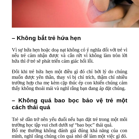
– Không bắt trẻ hứa hẹn
Vì sự hứa hẹn hoặc doạ nạt không có ý nghĩa đối với trẻ vì
nếu trẻ cảm nhận được và cắn rứt vì không làm tròn lời
hứa thì ở trẻ sẽ phát triển cảm giác hối lỗi.
Đôi khi trẻ hứa hẹn một điều gì đó chỉ bởi lý do chúng
muốn được yên thân, thay vì bị chỉ trích, thậm chí nhiều
trường hợp cha mẹ kèm cặp thúc ép con khiến chúng cảm
thấy không thoải mái và nghĩ rằng bạn đang áp đặt chúng.
– Không quá bao bọc bảo vệ trẻ một
cách thái quá
Trẻ sẽ dần trở nên yếu đuối nếu bạn đặt trẻ trong một môi
trường học tập vui chơi dưới sự “bao bọc” thái quá.
Bố mẹ thường không đánh giá đúng khả năng của con
mình, nghĩ rằng chúng còn quá nhỏ để làm một việc gì đó.