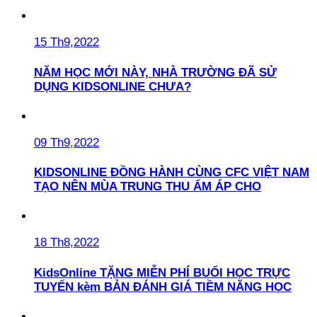
15 Th9,2022
NĂM HỌC MỚI NÀY, NHÀ TRƯỜNG ĐÃ SỬ
DỤNG KIDSONLINE CHƯA?
09 Th9,2022
KIDSONLINE ĐỒNG HÀNH CÙNG CFC VIỆT NAM
TẠO NÊN MÙA TRUNG THU ẤM ÁP CHO
18 Th8,2022
KidsOnline TẶNG MIỄN PHÍ BUỔI HỌC TRỰC
TUYẾN kèm BẢN ĐÁNH GIÁ TIỀM NĂNG HỌC