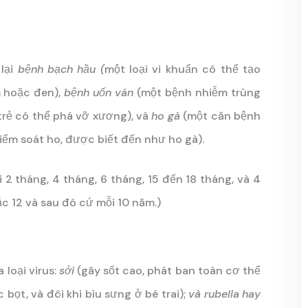
lại
bệnh bạch hầu (
một loại vi khuẩn có thể tạo
m hoặc đen),
bệnh uốn ván
(một bệnh nhiễm trùng
trẻ có thể phá vỡ xương), và
ho gà
(một căn bệnh
kiểm soát ho, được biết đến như ho gà).
i 2 tháng, 4 tháng, 6 tháng, 15 đến 18 tháng, và 4
oặc 12 và sau đó cứ mỗi 10 năm.)
 loại virus:
sởi
(gây sốt cao, phát ban toàn cơ thể
ọt, và đôi khi bìu sưng ở bé trai);
và rubella hay