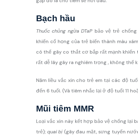
gặp đó là chỗ tiêm sẽ hơi đau.
Bạch hầu
Thuốc chủng ngừa DTaP
bảo vệ trẻ chống 
khiến cổ họng của trẻ biến thành màu xá
có thể gây co thắt cơ bắp rất mạnh khiến 
rất dễ lây gây ra nghiêm trọng , không thể 
Năm liều vắc xin cho trẻ em tại các độ tuổ
đến 6 tuổi. (Và tiêm nhắc lại ở độ tuổi 11 h
Mũi tiêm MMR
Loại vắc xin này kết hợp bảo vệ chống lại ba
trẻ);
quai bị
(gây đau mặt, sưng tuyến nước b