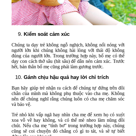
Kiểm soát cảm xúc
Chúng ta dạy trẻ không ngỗ nghịch, không nổi nóng với
người lớn khi chúng không hài lòng với thái độ không
đúng của người lớn. Trong trường hợp này, bố mẹ có thể
dạy con cách thở sâu (hít sâu) để dằn nén cảm xúc. Trước
hết, bản thân bố mẹ cũng phải làm gương trước.
Gánh chịu hậu quả hay lời chỉ trích
Bạn hãy giúp trẻ nhận ra cách để chúng tự đứng trên đôi
chân của mình mà không phụ thuộc vào cha mẹ. Không
nên để chúng nghĩ rằng chúng luôn có cha mẹ chăm sóc
và bảo vệ.
Trẻ nhỏ khi vấp ngã hay nhìn cha mẹ để xem họ có xuýt
xoa vỗ về hay không, và có thể mè nheo làm nũng đôi
chút. Nếu cha mẹ “tỉnh bơ” trong trường hợp này, chúng
cũng sẽ coi chuyện đó chẳng có gì to tát, và sẽ tự biết