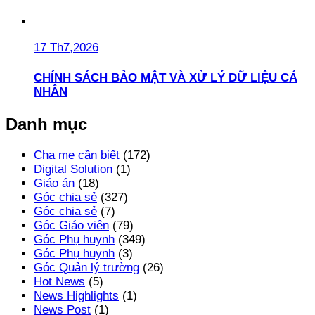
17 Th7,2026
CHÍNH SÁCH BẢO MẬT VÀ XỬ LÝ DỮ LIỆU CÁ
NHÂN
Danh mục
Cha mẹ cần biết
(172)
Digital Solution
(1)
Giáo án
(18)
Góc chia sẻ
(327)
Góc chia sẻ
(7)
Góc Giáo viên
(79)
Góc Phụ huynh
(349)
Góc Phụ huynh
(3)
Góc Quản lý trường
(26)
Hot News
(5)
News Highlights
(1)
News Post
(1)