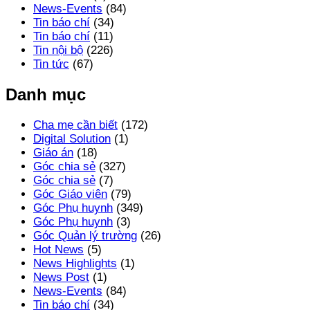
News-Events
(84)
Tin báo chí
(34)
Tin báo chí
(11)
Tin nội bộ
(226)
Tin tức
(67)
Danh mục
Cha mẹ cần biết
(172)
Digital Solution
(1)
Giáo án
(18)
Góc chia sẻ
(327)
Góc chia sẻ
(7)
Góc Giáo viên
(79)
Góc Phụ huynh
(349)
Góc Phụ huynh
(3)
Góc Quản lý trường
(26)
Hot News
(5)
News Highlights
(1)
News Post
(1)
News-Events
(84)
Tin báo chí
(34)