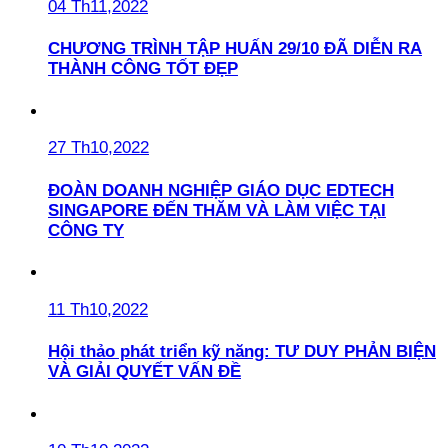
04 Th11,2022
CHƯƠNG TRÌNH TẬP HUẤN 29/10 ĐÃ DIỄN RA
THÀNH CÔNG TỐT ĐẸP
27 Th10,2022
ĐOÀN DOANH NGHIỆP GIÁO DỤC EDTECH
SINGAPORE ĐẾN THĂM VÀ LÀM VIỆC TẠI
CÔNG TY
11 Th10,2022
Hội thảo phát triển kỹ năng: TƯ DUY PHẢN BIỆN
VÀ GIẢI QUYẾT VẤN ĐỀ