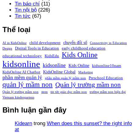
Tin báo chí
(11)
Tin nội bộ
(226)
Tin tức
(67)
Thể loại
chuyển đổi số
child development
AI in KidsOnline
Connectivity in Education
Digital Tools in Education
early childhood education
Design
Kids Online
educational technology
KidsEdu
kidsonline
kidsonline
Kids Online
kidsonline10nam
KidsOnline Global
KidsOnline AI Chatbot
Marketing
phần mềm quản lý
Preschool Education
phần mềm quản lý mầm non
quản lý mầm non
Quản lý trường mầm non
Quản lý trường mầm non
stem
tin tức giáo dục mầm non
trường mầm non hiện đại
Vietnam kindergartens
Bình luận gần đây
Kidearn
trong
When does this sunset? the right info
at