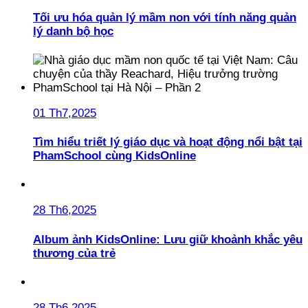
Tối ưu hóa quản lý mầm non với tính năng quản
lý danh bộ học
01 Th7,2025
Tìm hiểu triết lý giáo dục và hoạt động nổi bật tại
PhamSchool cùng KidsOnline
28 Th6,2025
Album ảnh KidsOnline: Lưu giữ khoảnh khắc yêu
thương của trẻ
28 Th6,2025