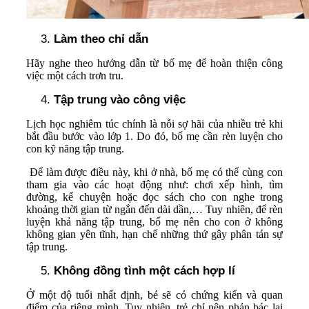
Làm theo chỉ dẫn
Hãy nghe theo hướng dẫn từ bố mẹ để hoàn thiện công
việc một cách trơn tru.
Tập trung vào công việc
Lịch học nghiêm túc chính là nỗi sợ hãi của nhiều trẻ khi
bắt đầu bước vào lớp 1. Do đó, bố mẹ cần rèn luyện cho
con kỹ năng tập trung.
Để làm được điều này, khi ở nhà, bố mẹ có thể cùng con
tham gia vào các hoạt động như: chơi xếp hình, tìm
đường, kể chuyện hoặc đọc sách cho con nghe trong
khoảng thời gian từ ngắn đến dài dần,… Tuy nhiên, để rèn
luyện khả năng tập trung, bố mẹ nên cho con ở không
không gian yên tĩnh, hạn chế những thứ gây phân tán sự
tập trung.
Không đồng tình một cách hợp lí
Ở một độ tuổi nhất định, bé sẽ có chứng kiến và quan
điểm của riêng mình. Tuy nhiên, trẻ chỉ nên phản bác lại