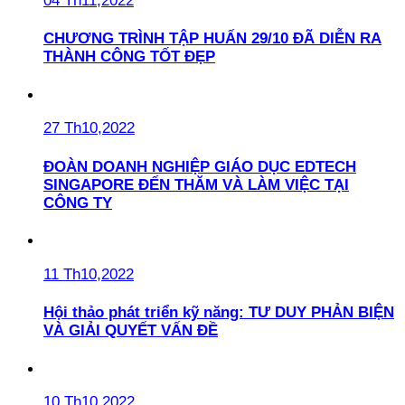
04 Th11,2022
CHƯƠNG TRÌNH TẬP HUẤN 29/10 ĐÃ DIỄN RA
THÀNH CÔNG TỐT ĐẸP
27 Th10,2022
ĐOÀN DOANH NGHIỆP GIÁO DỤC EDTECH
SINGAPORE ĐẾN THĂM VÀ LÀM VIỆC TẠI
CÔNG TY
11 Th10,2022
Hội thảo phát triển kỹ năng: TƯ DUY PHẢN BIỆN
VÀ GIẢI QUYẾT VẤN ĐỀ
10 Th10,2022