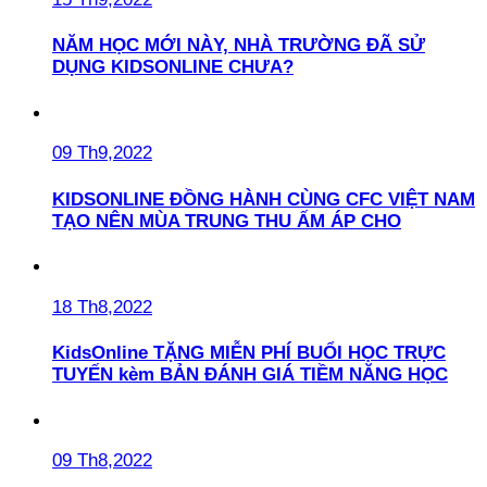
NĂM HỌC MỚI NÀY, NHÀ TRƯỜNG ĐÃ SỬ
DỤNG KIDSONLINE CHƯA?
09 Th9,2022
KIDSONLINE ĐỒNG HÀNH CÙNG CFC VIỆT NAM
TẠO NÊN MÙA TRUNG THU ẤM ÁP CHO
18 Th8,2022
KidsOnline TẶNG MIỄN PHÍ BUỔI HỌC TRỰC
TUYẾN kèm BẢN ĐÁNH GIÁ TIỀM NĂNG HỌC
09 Th8,2022