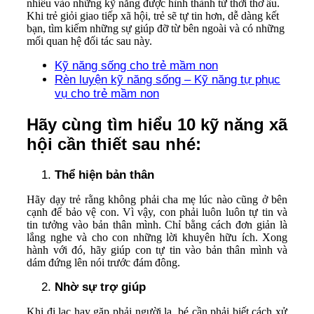
nhiều vào những kỹ năng được hình thành từ thời thơ ấu.
Khi trẻ giỏi giao tiếp xã hội, trẻ sẽ tự tin hơn, dễ dàng kết
bạn, tìm kiếm những sự giúp đỡ từ bên ngoài và có những
mối quan hệ đối tác sau này.
Kỹ năng sống cho trẻ mầm non
Rèn luyện kỹ năng sống – Kỹ năng tự phục
vụ cho trẻ mầm non
Hãy cùng tìm hiểu 10 kỹ năng xã
hội cần thiết sau nhé:
Thể hiện bản thân
Hãy dạy trẻ rằng không phải cha mẹ lúc nào cũng ở bên
cạnh để bảo vệ con. Vì vậy, con phải luôn luôn tự tin và
tin tưởng vào bản thân mình. Chỉ bằng cách đơn giản là
lắng nghe và cho con những lời khuyên hữu ích. Xong
hành với đó, hãy giúp con tự tin vào bản thân mình và
dám đứng lên nói trước đám đông.
Nhờ sự trợ giúp
Khi đi lạc hay gặp phải người lạ, bé cần phải biết cách xử