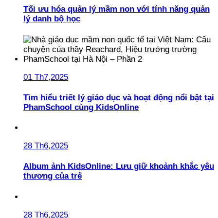
Tối ưu hóa quản lý mầm non với tính năng quản
lý danh bộ học
01 Th7,2025
Tìm hiểu triết lý giáo dục và hoạt động nổi bật tại
PhamSchool cùng KidsOnline
28 Th6,2025
Album ảnh KidsOnline: Lưu giữ khoảnh khắc yêu
thương của trẻ
28 Th6,2025