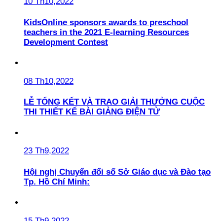
10 Th10,2022
KidsOnline sponsors awards to preschool
teachers in the 2021 E-learning Resources
Development Contest
08 Th10,2022
LỄ TỔNG KẾT VÀ TRAO GIẢI THƯỞNG CUỘC
THI THIẾT KẾ BÀI GIẢNG ĐIỆN TỬ
23 Th9,2022
Hội nghị Chuyển đổi số Sở Giáo dục và Đào tạo
Tp. Hồ Chí Minh:
15 Th9,2022