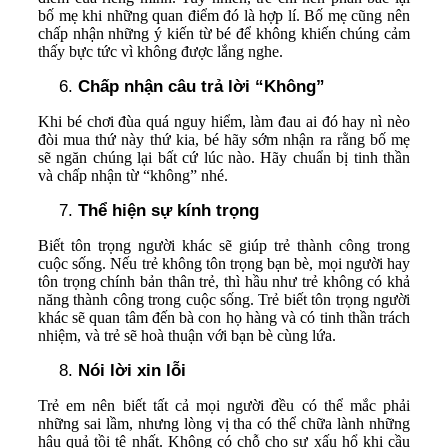
bố mẹ khi những quan điểm đó là hợp lí. Bố mẹ cũng nên
chấp nhận những ý kiến từ bé để không khiến chúng cảm
thấy bực tức vì không được lắng nghe.
Chấp nhận câu trả lời “Không”
Khi bé chơi đùa quá nguy hiểm, làm đau ai đó hay nì nèo
đòi mua thứ này thứ kia, bé hãy sớm nhận ra rằng bố mẹ
sẽ ngăn chúng lại bất cứ lúc nào. Hãy chuẩn bị tinh thần
và chấp nhận từ “không” nhé.
Thể hiện sự kính trọng
Biết tôn trọng người khác sẽ giúp trẻ thành công trong
cuộc sống. Nếu trẻ không tôn trọng bạn bè, mọi người hay
tôn trọng chính bản thân trẻ, thì hầu như trẻ không có khả
năng thành công trong cuộc sống. Trẻ biết tôn trọng người
khác sẽ quan tâm đến bà con họ hàng và có tinh thần trách
nhiệm, và trẻ sẽ hoà thuận với bạn bè cùng lứa.
Nói lời xin lỗi
Trẻ em nên biết tất cả mọi người đều có thể mắc phải
những sai lầm, nhưng lòng vị tha có thể chữa lành những
hậu quả tồi tệ nhất. Không có chỗ cho sự xấu hổ khi cầu