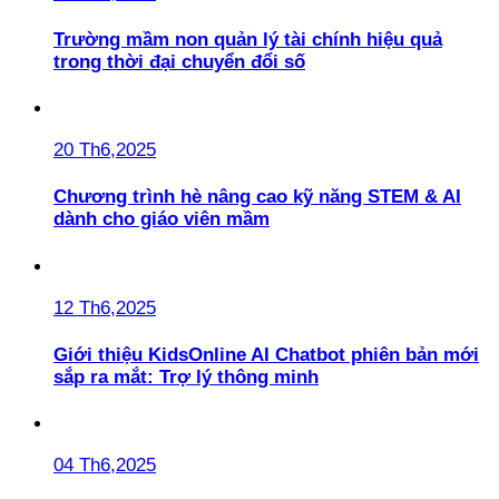
Trường mầm non quản lý tài chính hiệu quả
trong thời đại chuyển đổi số
20 Th6,2025
Chương trình hè nâng cao kỹ năng STEM & AI
dành cho giáo viên mầm
12 Th6,2025
Giới thiệu KidsOnline AI Chatbot phiên bản mới
sắp ra mắt: Trợ lý thông minh
04 Th6,2025