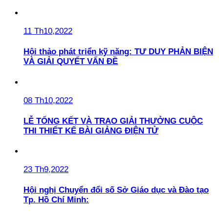
11 Th10,2022
Hội thảo phát triển kỹ năng: TƯ DUY PHẢN BIỆN
VÀ GIẢI QUYẾT VẤN ĐỀ
08 Th10,2022
LỄ TỔNG KẾT VÀ TRAO GIẢI THƯỞNG CUỘC
THI THIẾT KẾ BÀI GIẢNG ĐIỆN TỬ
23 Th9,2022
Hội nghị Chuyển đổi số Sở Giáo dục và Đào tạo
Tp. Hồ Chí Minh: