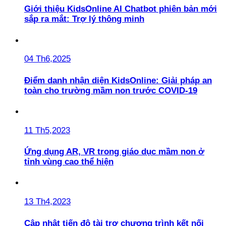
Giới thiệu KidsOnline AI Chatbot phiên bản mới
sắp ra mắt: Trợ lý thông minh
04 Th6,2025
Điểm danh nhận diện KidsOnline: Giải pháp an
toàn cho trường mầm non trước COVID-19
11 Th5,2023
Ứng dụng AR, VR trong giáo dục mầm non ở
tỉnh vùng cao thể hiện
13 Th4,2023
Cập nhật tiến độ tài trợ chương trình kết nối