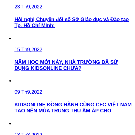
23 Th9,2022
Hội nghị Chuyển đổi số Sở Giáo dục và Đào tạo
Tp. Hồ Chí Minh:
15 Th9,2022
NĂM HỌC MỚI NÀY, NHÀ TRƯỜNG ĐÃ SỬ
DỤNG KIDSONLINE CHƯA?
09 Th9,2022
KIDSONLINE ĐỒNG HÀNH CÙNG CFC VIỆT NAM
TẠO NÊN MÙA TRUNG THU ẤM ÁP CHO
18 Th8,2022