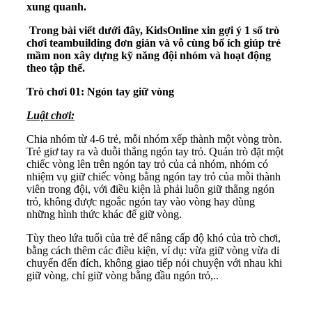
xung quanh.
Trong bài viết dưới đây, KidsOnline xin gợi ý 1 số trò
chơi teambuilding đơn giản và vô cùng bổ ích giúp trẻ
mầm non xây dựng kỹ năng đội nhóm và hoạt động
theo tập thể.
Trò chơi 01: Ngón tay giữ vòng
Luật chơi:
Chia nhóm từ 4-6 trẻ, mỗi nhóm xếp thành một vòng tròn.
Trẻ giơ tay ra và duỗi thẳng ngón tay trỏ. Quản trò đặt một
chiếc vòng lên trên ngón tay trỏ của cả nhóm, nhóm có
nhiệm vụ giữ chiếc vòng bằng ngón tay trỏ của mỗi thành
viên trong đội, với điều kiện là phải luôn giữ thẳng ngón
trỏ, không được ngoắc ngón tay vào vòng hay dùng
những hình thức khác để giữ vòng.
Tùy theo lứa tuổi của trẻ để nâng cấp độ khó của trò chơi,
bằng cách thêm các điều kiện, ví dụ: vừa giữ vòng vừa di
chuyển đến đích, không giao tiếp nói chuyện với nhau khi
giữ vòng, chỉ giữ vòng bằng đầu ngón trỏ,..