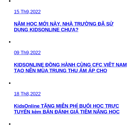
15 Th9,2022
NĂM HỌC MỚI NÀY, NHÀ TRƯỜNG ĐÃ SỬ
DỤNG KIDSONLINE CHƯA?
09 Th9,2022
KIDSONLINE ĐỒNG HÀNH CÙNG CFC VIỆT NAM
TẠO NÊN MÙA TRUNG THU ẤM ÁP CHO
18 Th8,2022
KidsOnline TẶNG MIỄN PHÍ BUỔI HỌC TRỰC
TUYẾN kèm BẢN ĐÁNH GIÁ TIỀM NĂNG HỌC