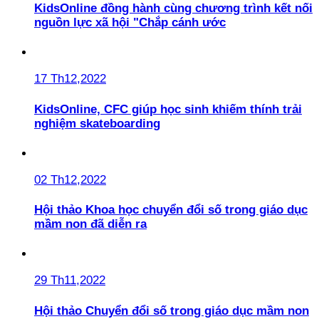
KidsOnline đồng hành cùng chương trình kết nối
nguồn lực xã hội "Chắp cánh ước
17 Th12,2022
KidsOnline, CFC giúp học sinh khiếm thính trải
nghiệm skateboarding
02 Th12,2022
Hội thảo Khoa học chuyển đổi số trong giáo dục
mầm non đã diễn ra
29 Th11,2022
Hội thảo Chuyển đổi số trong giáo dục mầm non