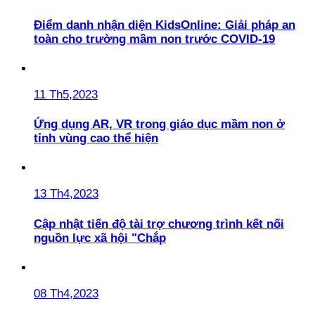
Điểm danh nhận diện KidsOnline: Giải pháp an
toàn cho trường mầm non trước COVID-19
11 Th5,2023
Ứng dụng AR, VR trong giáo dục mầm non ở
tỉnh vùng cao thể hiện
13 Th4,2023
Cập nhật tiến độ tài trợ chương trình kết nối
nguồn lực xã hội "Chắp
08 Th4,2023