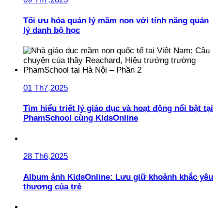
Tối ưu hóa quản lý mầm non với tính năng quản
lý danh bộ học
01 Th7,2025
Tìm hiểu triết lý giáo dục và hoạt động nổi bật tại
PhamSchool cùng KidsOnline
28 Th6,2025
Album ảnh KidsOnline: Lưu giữ khoảnh khắc yêu
thương của trẻ