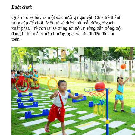
Luật chơi:
Quản trò sẽ bày ra một số chướng ngại vật. Chia trẻ thành
từng cặp để chơi. Một trẻ sẽ được bịt mắt đứng ở vạch
xuất phát. Trẻ còn lại sẽ dùng lời nói, hướng dẫn đồng đội
đang bị bịt mắt vượt chướng ngại vật để đi đến đích an
toàn.