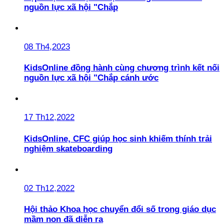
nguồn lực xã hội "Chắp
08 Th4,2023
KidsOnline đồng hành cùng chương trình kết nối
nguồn lực xã hội "Chắp cánh ước
17 Th12,2022
KidsOnline, CFC giúp học sinh khiếm thính trải
nghiệm skateboarding
02 Th12,2022
Hội thảo Khoa học chuyển đổi số trong giáo dục
mầm non đã diễn ra