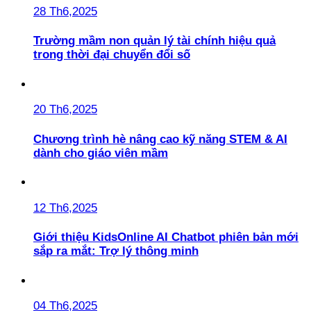
28 Th6,2025
Trường mầm non quản lý tài chính hiệu quả
trong thời đại chuyển đổi số
20 Th6,2025
Chương trình hè nâng cao kỹ năng STEM & AI
dành cho giáo viên mầm
12 Th6,2025
Giới thiệu KidsOnline AI Chatbot phiên bản mới
sắp ra mắt: Trợ lý thông minh
04 Th6,2025