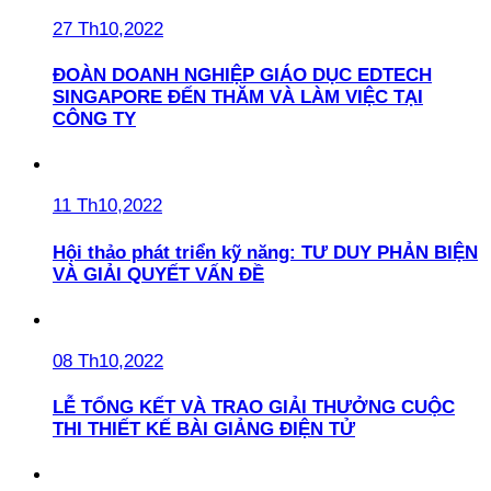
27 Th10,2022
ĐOÀN DOANH NGHIỆP GIÁO DỤC EDTECH
SINGAPORE ĐẾN THĂM VÀ LÀM VIỆC TẠI
CÔNG TY
11 Th10,2022
Hội thảo phát triển kỹ năng: TƯ DUY PHẢN BIỆN
VÀ GIẢI QUYẾT VẤN ĐỀ
08 Th10,2022
LỄ TỔNG KẾT VÀ TRAO GIẢI THƯỞNG CUỘC
THI THIẾT KẾ BÀI GIẢNG ĐIỆN TỬ