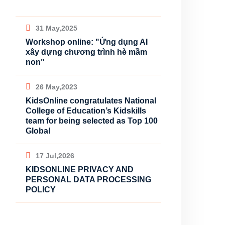
31 May,2025
Workshop online: "Ứng dụng AI
xây dựng chương trình hè mầm
non"
26 May,2023
KidsOnline congratulates National
College of Education’s Kidskills
team for being selected as Top 100
Global
17 Jul,2026
KIDSONLINE PRIVACY AND
PERSONAL DATA PROCESSING
POLICY