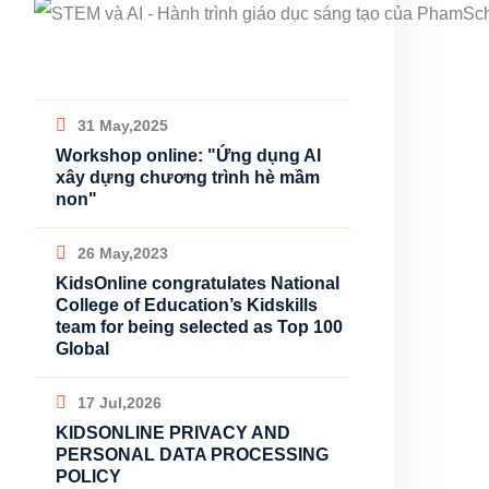
31 May,2025
Workshop online: "Ứng dụng AI
xây dựng chương trình hè mầm
non"
26 May,2023
KidsOnline congratulates National
College of Education’s Kidskills
team for being selected as Top 100
Global
17 Jul,2026
KIDSONLINE PRIVACY AND
PERSONAL DATA PROCESSING
POLICY