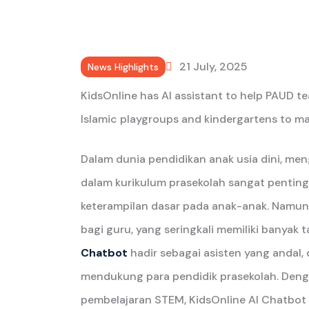
21 July, 2025
News Highlights
KidsOnline has AI assistant to help PAUD te
Islamic playgroups and kindergartens to m
Dalam dunia pendidikan anak usia dini, me
dalam kurikulum prasekolah sangat pentin
keterampilan dasar pada anak-anak. Namu
bagi guru, yang seringkali memiliki banyak 
Chatbot
hadir sebagai asisten yang andal
mendukung para pendidik prasekolah. De
pembelajaran STEM, KidsOnline AI Chatb