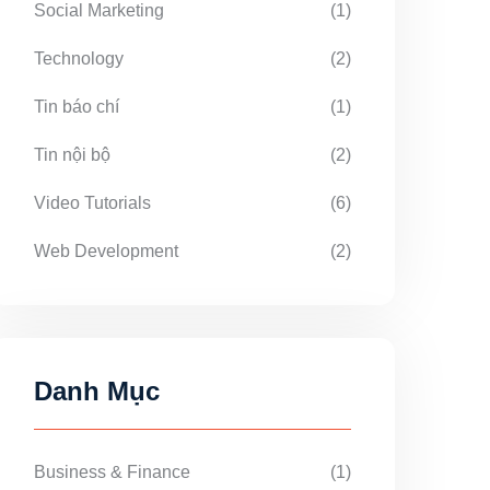
Social Marketing
(1)
Technology
(2)
Tin báo chí
(1)
Tin nội bộ
(2)
Video Tutorials
(6)
Web Development
(2)
Danh Mục
Business & Finance
(1)