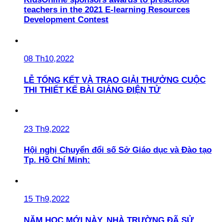
teachers in the 2021 E-learning Resources
Development Contest
08 Th10,2022
LỄ TỔNG KẾT VÀ TRAO GIẢI THƯỞNG CUỘC
THI THIẾT KẾ BÀI GIẢNG ĐIỆN TỬ
23 Th9,2022
Hội nghị Chuyển đổi số Sở Giáo dục và Đào tạo
Tp. Hồ Chí Minh:
15 Th9,2022
NĂM HỌC MỚI NÀY, NHÀ TRƯỜNG ĐÃ SỬ