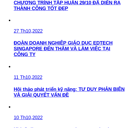
CHƯƠNG TRÌNH TẬP HUẤN 29/10 ĐÃ DIỄN RA
THÀNH CÔNG TỐT ĐẸP
27 Th10,2022
ĐOÀN DOANH NGHIỆP GIÁO DỤC EDTECH
SINGAPORE ĐẾN THĂM VÀ LÀM VIỆC TẠI
CÔNG TY
11 Th10,2022
Hội thảo phát triển kỹ năng: TƯ DUY PHẢN BIỆN
VÀ GIẢI QUYẾT VẤN ĐỀ
10 Th10,2022