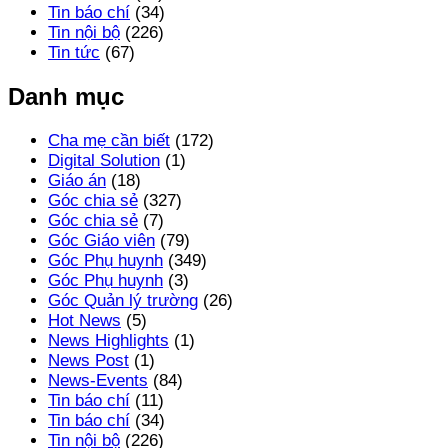
Tin báo chí
(34)
Tin nội bộ
(226)
Tin tức
(67)
Danh mục
Cha mẹ cần biết
(172)
Digital Solution
(1)
Giáo án
(18)
Góc chia sẻ
(327)
Góc chia sẻ
(7)
Góc Giáo viên
(79)
Góc Phụ huynh
(349)
Góc Phụ huynh
(3)
Góc Quản lý trường
(26)
Hot News
(5)
News Highlights
(1)
News Post
(1)
News-Events
(84)
Tin báo chí
(11)
Tin báo chí
(34)
Tin nội bộ
(226)