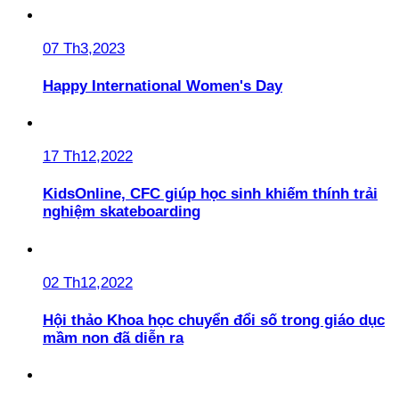
07 Th3,2023
Happy International Women's Day
17 Th12,2022
KidsOnline, CFC giúp học sinh khiếm thính trải
nghiệm skateboarding
02 Th12,2022
Hội thảo Khoa học chuyển đổi số trong giáo dục
mầm non đã diễn ra