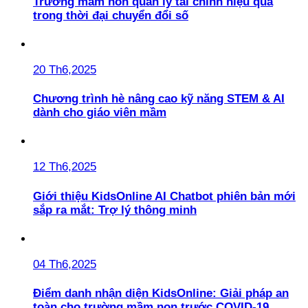
Trường mầm non quản lý tài chính hiệu quả
trong thời đại chuyển đổi số
20 Th6,2025
Chương trình hè nâng cao kỹ năng STEM & AI
dành cho giáo viên mầm
12 Th6,2025
Giới thiệu KidsOnline AI Chatbot phiên bản mới
sắp ra mắt: Trợ lý thông minh
04 Th6,2025
Điểm danh nhận diện KidsOnline: Giải pháp an
toàn cho trường mầm non trước COVID-19