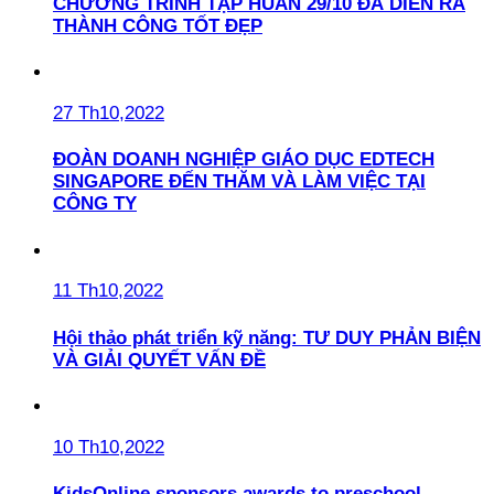
CHƯƠNG TRÌNH TẬP HUẤN 29/10 ĐÃ DIỄN RA
THÀNH CÔNG TỐT ĐẸP
27 Th10,2022
ĐOÀN DOANH NGHIỆP GIÁO DỤC EDTECH
SINGAPORE ĐẾN THĂM VÀ LÀM VIỆC TẠI
CÔNG TY
11 Th10,2022
Hội thảo phát triển kỹ năng: TƯ DUY PHẢN BIỆN
VÀ GIẢI QUYẾT VẤN ĐỀ
10 Th10,2022
KidsOnline sponsors awards to preschool