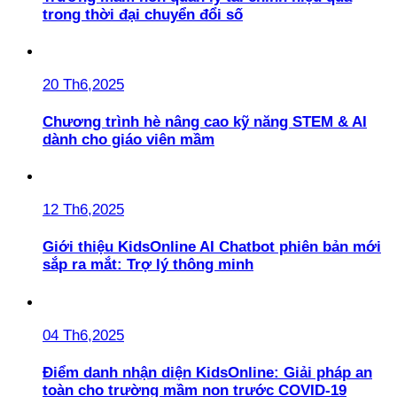
trong thời đại chuyển đổi số
20 Th6,2025
Chương trình hè nâng cao kỹ năng STEM & AI
dành cho giáo viên mầm
12 Th6,2025
Giới thiệu KidsOnline AI Chatbot phiên bản mới
sắp ra mắt: Trợ lý thông minh
04 Th6,2025
Điểm danh nhận diện KidsOnline: Giải pháp an
toàn cho trường mầm non trước COVID-19