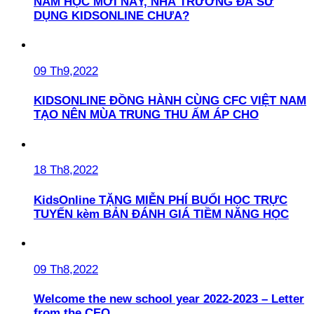
NĂM HỌC MỚI NÀY, NHÀ TRƯỜNG ĐÃ SỬ
DỤNG KIDSONLINE CHƯA?
09 Th9,2022
KIDSONLINE ĐỒNG HÀNH CÙNG CFC VIỆT NAM
TẠO NÊN MÙA TRUNG THU ẤM ÁP CHO
18 Th8,2022
KidsOnline TẶNG MIỄN PHÍ BUỔI HỌC TRỰC
TUYẾN kèm BẢN ĐÁNH GIÁ TIỀM NĂNG HỌC
09 Th8,2022
Welcome the new school year 2022-2023 – Letter
from the CEO