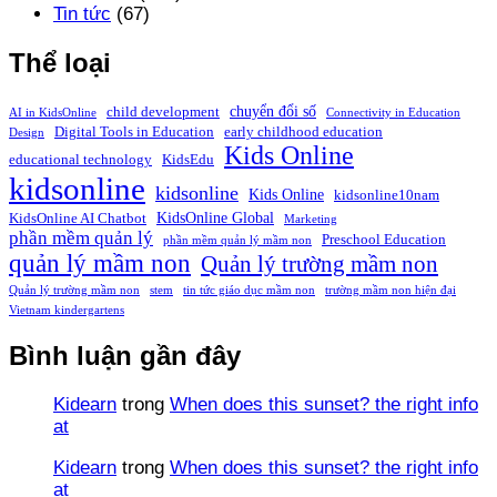
Tin tức
(67)
Thể loại
chuyển đổi số
child development
AI in KidsOnline
Connectivity in Education
Digital Tools in Education
early childhood education
Design
Kids Online
educational technology
KidsEdu
kidsonline
kidsonline
Kids Online
kidsonline10nam
KidsOnline Global
KidsOnline AI Chatbot
Marketing
phần mềm quản lý
Preschool Education
phần mềm quản lý mầm non
quản lý mầm non
Quản lý trường mầm non
Quản lý trường mầm non
stem
tin tức giáo dục mầm non
trường mầm non hiện đại
Vietnam kindergartens
Bình luận gần đây
Kidearn
trong
When does this sunset? the right info
at
Kidearn
trong
When does this sunset? the right info
at