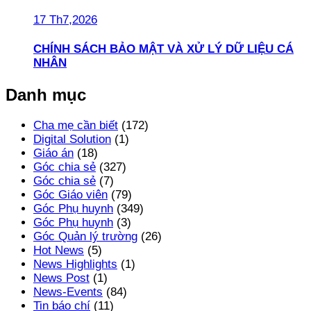
17 Th7,2026
CHÍNH SÁCH BẢO MẬT VÀ XỬ LÝ DỮ LIỆU CÁ
NHÂN
Danh mục
Cha mẹ cần biết
(172)
Digital Solution
(1)
Giáo án
(18)
Góc chia sẻ
(327)
Góc chia sẻ
(7)
Góc Giáo viên
(79)
Góc Phụ huynh
(349)
Góc Phụ huynh
(3)
Góc Quản lý trường
(26)
Hot News
(5)
News Highlights
(1)
News Post
(1)
News-Events
(84)
Tin báo chí
(11)