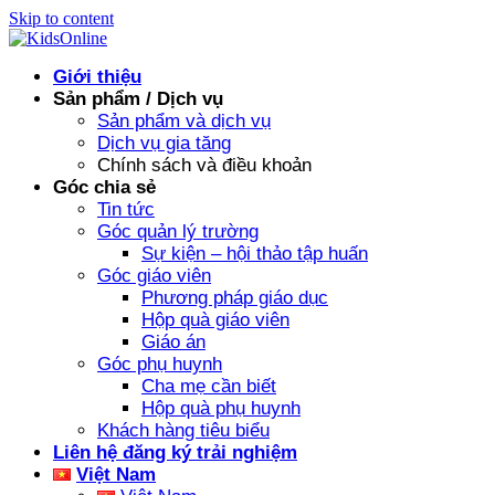
Skip to content
Giới thiệu
Sản phẩm / Dịch vụ
Sản phẩm và dịch vụ
Dịch vụ gia tăng
Chính sách và điều khoản
Góc chia sẻ
Tin tức
Góc quản lý trường
Sự kiện – hội thảo tập huấn
Góc giáo viên
Phương pháp giáo dục
Hộp quà giáo viên
Giáo án
Góc phụ huynh
Cha mẹ cần biết
Hộp quà phụ huynh
Khách hàng tiêu biểu
Liên hệ đăng ký trải nghiệm
Việt Nam