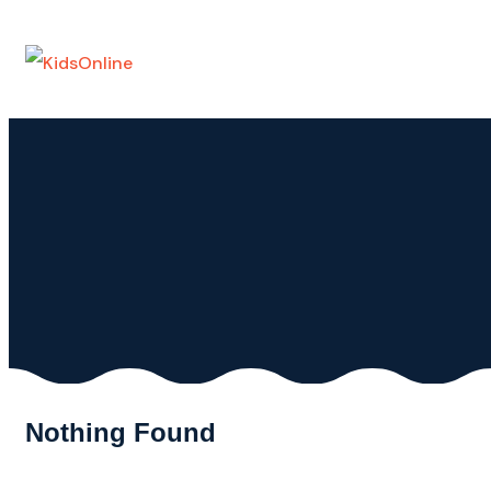
Skip
to
content
Nothing Found