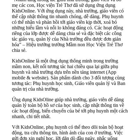
mẹ các con, Học viện Trẻ Thơ đã sử dụng ứng dụng
KidsOnline. Với ứng dụng này, nhà trường, giáo viên có
thể cập nhật thông tin nhanh chóng, dễ dàng. Phụ huynh
có thể nhận và phản hồi tới giáo viên kịp thời, xoá bỏ
những hiểu lầm và nỗi lo không đáng có. Các hoạt động
riêng của lớp được dễ dàng chia sẻ và đặc biệt các công
tác giáo vụ, quản lý của Nhà trường đều được đơn giản
hóa” – Hiệu trưởng trường Mầm non Học Viện Trẻ Thơ
chia sẻ.
KidsOnline là một ứng dụng thông minh trong trường
mầm non, kết nối tương tác hai chiều qua lại giữa phụ
huynh và nhà trường dựa trên nền tảng internet (App
mobile & website). Sản phẩm dành cho 3 đối tượng cùng
tương tác: Phụ huynh học sinh, Giáo viên quản lý và Ban
quản trị của nhà trường.
Ứng dụng KidsOline giúp nhà trường, giáo viên dễ dàng
quản lý toàn bộ hồ sơ của học sinh, cập nhật thông tin về
các hoạt động, biến chuyển của bé tới phụ huynh một cách
nhanh, chi tiết nhất.
Với KidsOnline, phụ huynh có thể theo dõi toàn bộ hoạt
động, tra cứu thông tin, hình ảnh của con ở trường. Việc
gửi đơn xin nghỉ học, lời dặn dò đầu ngày, nhắc uống