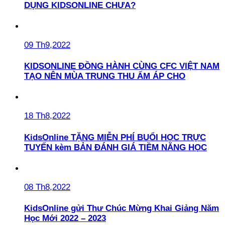
DỤNG KIDSONLINE CHƯA?
09 Th9,2022
KIDSONLINE ĐỒNG HÀNH CÙNG CFC VIỆT NAM
TẠO NÊN MÙA TRUNG THU ẤM ÁP CHO
18 Th8,2022
KidsOnline TẶNG MIỄN PHÍ BUỔI HỌC TRỰC
TUYẾN kèm BẢN ĐÁNH GIÁ TIỀM NĂNG HỌC
08 Th8,2022
KidsOnline gửi Thư Chúc Mừng Khai Giảng Năm
Học Mới 2022 – 2023