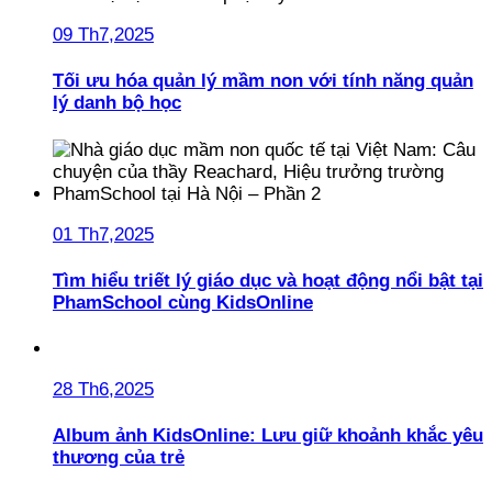
09 Th7,2025
Tối ưu hóa quản lý mầm non với tính năng quản
lý danh bộ học
01 Th7,2025
Tìm hiểu triết lý giáo dục và hoạt động nổi bật tại
PhamSchool cùng KidsOnline
28 Th6,2025
Album ảnh KidsOnline: Lưu giữ khoảnh khắc yêu
thương của trẻ