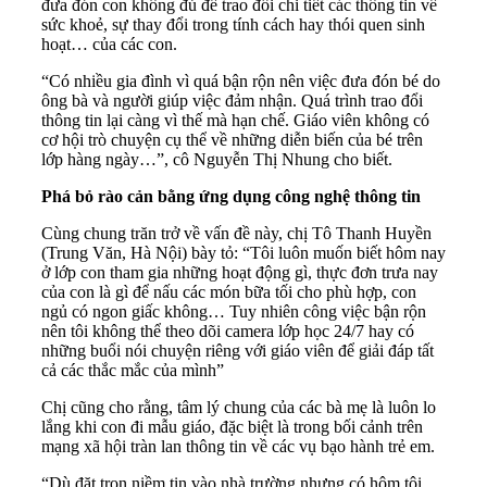
đưa đón con không đủ để trao đổi chi tiết các thông tin về
sức khoẻ, sự thay đổi trong tính cách hay thói quen sinh
hoạt… của các con.
“Có nhiều gia đình vì quá bận rộn nên việc đưa đón bé do
ông bà và người giúp việc đảm nhận. Quá trình trao đổi
thông tin lại càng vì thế mà hạn chế. Giáo viên không có
cơ hội trò chuyện cụ thể về những diễn biến của bé trên
lớp hàng ngày…”, cô Nguyễn Thị Nhung cho biết.
Phá bỏ rào cản bằng ứng dụng công nghệ thông tin
Cùng chung trăn trở về vấn đề này, chị Tô Thanh Huyền
(Trung Văn, Hà Nội) bày tỏ: “Tôi luôn muốn biết hôm nay
ở lớp con tham gia những hoạt động gì, thực đơn trưa nay
của con là gì để nấu các món bữa tối cho phù hợp, con
ngủ có ngon giấc không… Tuy nhiên công việc bận rộn
nên tôi không thể theo dõi camera lớp học 24/7 hay có
những buổi nói chuyện riêng với giáo viên để giải đáp tất
cả các thắc mắc của mình”
Chị cũng cho rằng, tâm lý chung của các bà mẹ là luôn lo
lắng khi con đi mẫu giáo, đặc biệt là trong bối cảnh trên
mạng xã hội tràn lan thông tin về các vụ bạo hành trẻ em.
“Dù đặt trọn niềm tin vào nhà trường nhưng có hôm tôi