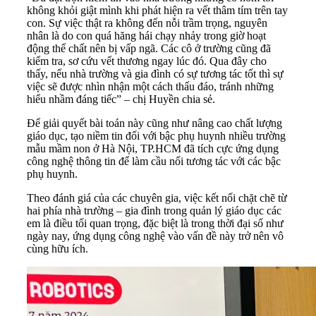
không khỏi giật mình khi phát hiện ra vết thâm tím trên tay
con. Sự việc thật ra không đến nỗi trầm trọng, nguyên
nhân là do con quá hăng hái chạy nhảy trong giờ hoạt
động thể chất nên bị vấp ngã. Các cô ở trường cũng đã
kiểm tra, sơ cứu vết thương ngay lúc đó. Qua đây cho
thấy, nếu nhà trường và gia đình có sự tương tác tốt thì sự
việc sẽ được nhìn nhận một cách thấu đáo, tránh những
hiểu nhầm đáng tiếc” – chị Huyền chia sẻ.
Để giải quyết bài toán này cũng như nâng cao chất lượng
giáo dục, tạo niềm tin đối với bậc phụ huynh nhiều trường
mẫu mầm non ở Hà Nội, TP.HCM đã tích cực ứng dụng
công nghệ thông tin để làm cầu nối tương tác với các bậc
phụ huynh.
Theo đánh giá của các chuyên gia, việc kết nối chặt chẽ từ
hai phía nhà trường – gia đình trong quản lý giáo dục các
em là điều tối quan trọng, đặc biệt là trong thời đại số như
ngày nay, ứng dụng công nghệ vào vấn đề này trở nên vô
cùng hữu ích.