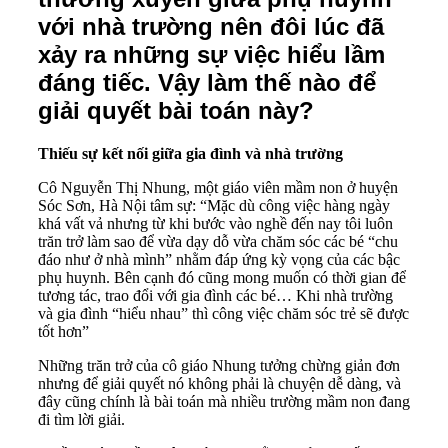
với nhà trường nên đôi lúc đã
xảy ra những sự việc hiểu lầm
đáng tiếc. Vậy làm thế nào để
giải quyết bài toán này?
Thiếu sự kết nối giữa gia đình và nhà trường
Cô Nguyễn Thị Nhung, một giáo viên mầm non ở huyện
Sóc Sơn, Hà Nội tâm sự: “Mặc dù công việc hàng ngày
khá vất vả nhưng từ khi bước vào nghề đến nay tôi luôn
trăn trở làm sao để vừa dạy dỗ vừa chăm sóc các bé “chu
đáo như ở nhà mình” nhằm đáp ứng kỳ vọng của các bậc
phụ huynh. Bên cạnh đó cũng mong muốn có thời gian để
tương tác, trao đổi với gia đình các bé… Khi nhà trường
và gia đình “hiểu nhau” thì công việc chăm sóc trẻ sẽ được
tốt hơn”
Những trăn trở của cô giáo Nhung tưởng chừng giản đơn
nhưng để giải quyết nó không phải là chuyện dễ dàng, và
đây cũng chính là bài toán mà nhiều trường mầm non đang
đi tìm lời giải.