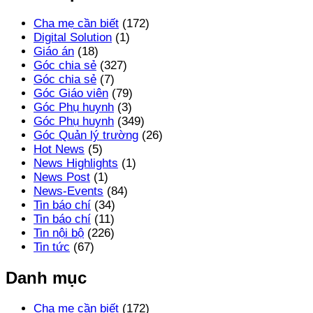
Cha mẹ cần biết
(172)
Digital Solution
(1)
Giáo án
(18)
Góc chia sẻ
(327)
Góc chia sẻ
(7)
Góc Giáo viên
(79)
Góc Phụ huynh
(3)
Góc Phụ huynh
(349)
Góc Quản lý trường
(26)
Hot News
(5)
News Highlights
(1)
News Post
(1)
News-Events
(84)
Tin báo chí
(34)
Tin báo chí
(11)
Tin nội bộ
(226)
Tin tức
(67)
Danh mục
Cha mẹ cần biết
(172)