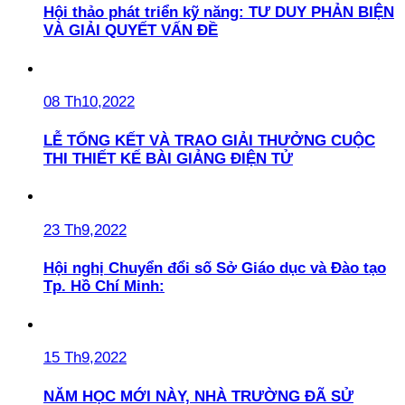
Hội thảo phát triển kỹ năng: TƯ DUY PHẢN BIỆN
VÀ GIẢI QUYẾT VẤN ĐỀ
08 Th10,2022
LỄ TỔNG KẾT VÀ TRAO GIẢI THƯỞNG CUỘC
THI THIẾT KẾ BÀI GIẢNG ĐIỆN TỬ
23 Th9,2022
Hội nghị Chuyển đổi số Sở Giáo dục và Đào tạo
Tp. Hồ Chí Minh:
15 Th9,2022
NĂM HỌC MỚI NÀY, NHÀ TRƯỜNG ĐÃ SỬ