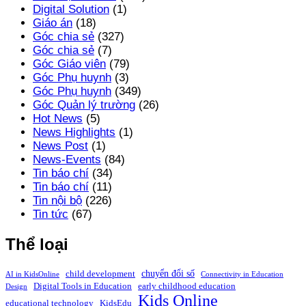
Digital Solution
(1)
Giáo án
(18)
Góc chia sẻ
(327)
Góc chia sẻ
(7)
Góc Giáo viên
(79)
Góc Phụ huynh
(3)
Góc Phụ huynh
(349)
Góc Quản lý trường
(26)
Hot News
(5)
News Highlights
(1)
News Post
(1)
News-Events
(84)
Tin báo chí
(34)
Tin báo chí
(11)
Tin nội bộ
(226)
Tin tức
(67)
Thể loại
chuyển đổi số
child development
AI in KidsOnline
Connectivity in Education
Digital Tools in Education
early childhood education
Design
Kids Online
educational technology
KidsEdu