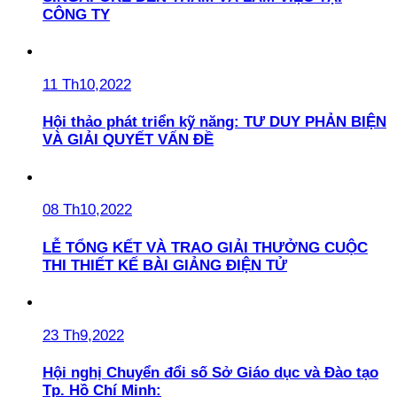
CÔNG TY
11 Th10,2022
Hội thảo phát triển kỹ năng: TƯ DUY PHẢN BIỆN
VÀ GIẢI QUYẾT VẤN ĐỀ
08 Th10,2022
LỄ TỔNG KẾT VÀ TRAO GIẢI THƯỞNG CUỘC
THI THIẾT KẾ BÀI GIẢNG ĐIỆN TỬ
23 Th9,2022
Hội nghị Chuyển đổi số Sở Giáo dục và Đào tạo
Tp. Hồ Chí Minh: