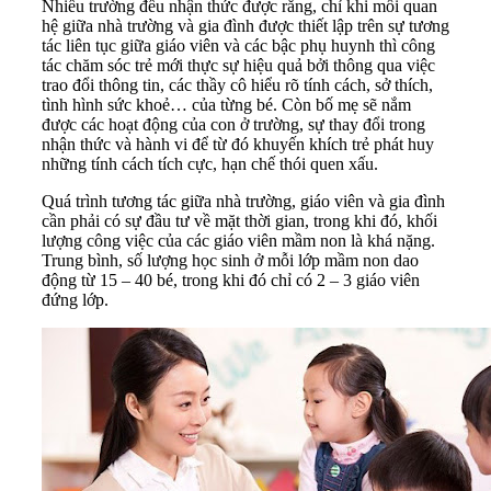
Nhiều trường đều nhận thức được rằng, chỉ khi mối quan
hệ giữa nhà trường và gia đình được thiết lập trên sự tương
tác liên tục giữa giáo viên và các bậc phụ huynh thì công
tác chăm sóc trẻ mới thực sự hiệu quả bởi thông qua việc
trao đổi thông tin, các thầy cô hiểu rõ tính cách, sở thích,
tình hình sức khoẻ… của từng bé. Còn bố mẹ sẽ nắm
được các hoạt động của con ở trường, sự thay đổi trong
nhận thức và hành vi để từ đó khuyến khích trẻ phát huy
những tính cách tích cực, hạn chế thói quen xấu.
Quá trình tương tác giữa nhà trường, giáo viên và gia đình
cần phải có sự đầu tư về mặt thời gian, trong khi đó, khối
lượng công việc của các giáo viên mầm non là khá nặng.
Trung bình, số lượng học sinh ở mỗi lớp mầm non dao
động từ 15 – 40 bé, trong khi đó chỉ có 2 – 3 giáo viên
đứng lớp.