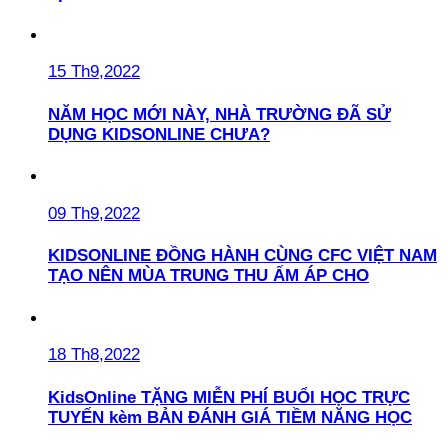
15 Th9,2022
NĂM HỌC MỚI NÀY, NHÀ TRƯỜNG ĐÃ SỬ
DỤNG KIDSONLINE CHƯA?
09 Th9,2022
KIDSONLINE ĐỒNG HÀNH CÙNG CFC VIỆT NAM
TẠO NÊN MÙA TRUNG THU ẤM ÁP CHO
18 Th8,2022
KidsOnline TẶNG MIỄN PHÍ BUỔI HỌC TRỰC
TUYẾN kèm BẢN ĐÁNH GIÁ TIỀM NĂNG HỌC