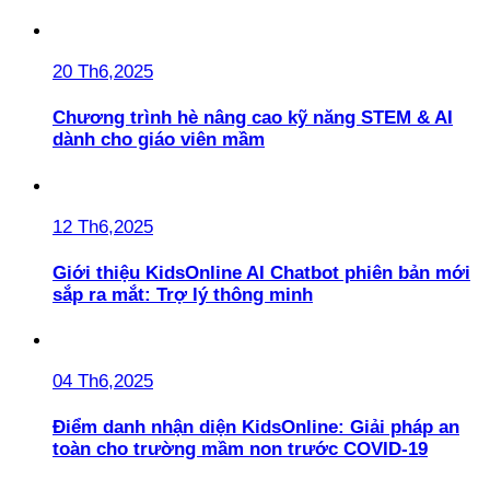
20 Th6,2025
Chương trình hè nâng cao kỹ năng STEM & AI
dành cho giáo viên mầm
12 Th6,2025
Giới thiệu KidsOnline AI Chatbot phiên bản mới
sắp ra mắt: Trợ lý thông minh
04 Th6,2025
Điểm danh nhận diện KidsOnline: Giải pháp an
toàn cho trường mầm non trước COVID-19