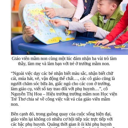
Giáo viên mầm non cùng một lúc đảm nhận ba vài trò làm
thầy, làm mẹ và làm bạn với trẻ ở trường mầm non.
“Ngoài việc dạy các bé nhận biết màu sắc, nhận biết chữ
cái, múa hát, vẽ, vận động thể chất…, các cô giáo cũng là
người chăm sóc bữa ăn, giấc ngủ cho các con ở trường,
làm giáo cụ, viết sổ tay trao đổi với phụ huynh…”, cô
Nguyễn Thị Hoa – Hiệu trưởng trường mầm non Học viện
Trẻ Thơ chia sẻ về công việc vất vả của giáo viên mầm
non.
Bên cạnh đó, trong guồng quay của cuộc sống hiện đại,
giáo viên lại không có nhiều cơ hội tiếp xúc trực tiếp với
các bậc phụ huynh. Quãng thời gian ít ỏi khi phụ huynh