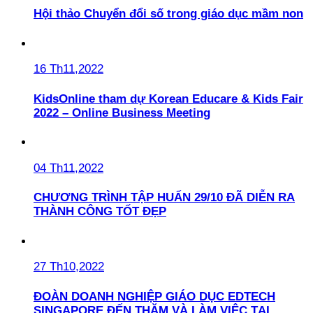
Hội thảo Chuyển đổi số trong giáo dục mầm non
16 Th11,2022
KidsOnline tham dự Korean Educare & Kids Fair
2022 – Online Business Meeting
04 Th11,2022
CHƯƠNG TRÌNH TẬP HUẤN 29/10 ĐÃ DIỄN RA
THÀNH CÔNG TỐT ĐẸP
27 Th10,2022
ĐOÀN DOANH NGHIỆP GIÁO DỤC EDTECH
SINGAPORE ĐẾN THĂM VÀ LÀM VIỆC TẠI