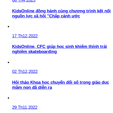
08 Th4,2023
KidsOnline đồng hành cùng chương trình kết nối
nguồn lực xã hội "Chắp cánh ước
17 Th12,2022
KidsOnline, CFC giúp học sinh khiếm thính trải
nghiệm skateboarding
02 Th12,2022
Hội thảo Khoa học chuyển đổi số trong giáo dục
mầm non đã diễn ra
29 Th11,2022