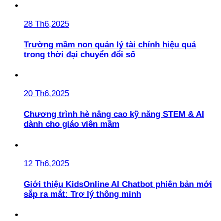
28 Th6,2025
Trường mầm non quản lý tài chính hiệu quả
trong thời đại chuyển đổi số
20 Th6,2025
Chương trình hè nâng cao kỹ năng STEM & AI
dành cho giáo viên mầm
12 Th6,2025
Giới thiệu KidsOnline AI Chatbot phiên bản mới
sắp ra mắt: Trợ lý thông minh