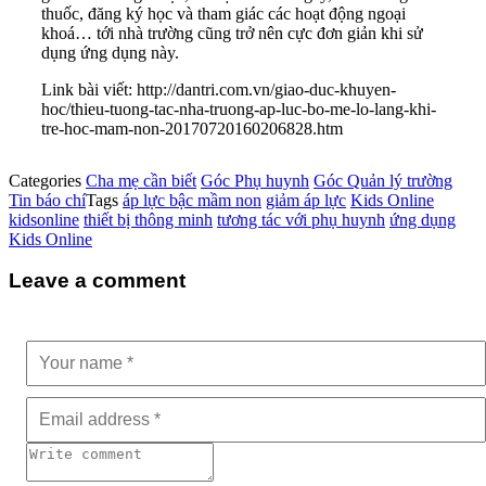
thuốc, đăng ký học và tham giác các hoạt động ngoại
khoá… tới nhà trường cũng trở nên cực đơn giản khi sử
dụng ứng dụng này.
Link bài viết: http://dantri.com.vn/giao-duc-khuyen-
hoc/thieu-tuong-tac-nha-truong-ap-luc-bo-me-lo-lang-khi-
tre-hoc-mam-non-20170720160206828.htm
Categories
Cha mẹ cần biết
Góc Phụ huynh
Góc Quản lý trường
Tin báo chí
Tags
áp lực bậc mầm non
giảm áp lực
Kids Online
kidsonline
thiết bị thông minh
tương tác với phụ huynh
ứng dụng
Kids Online
Leave a comment