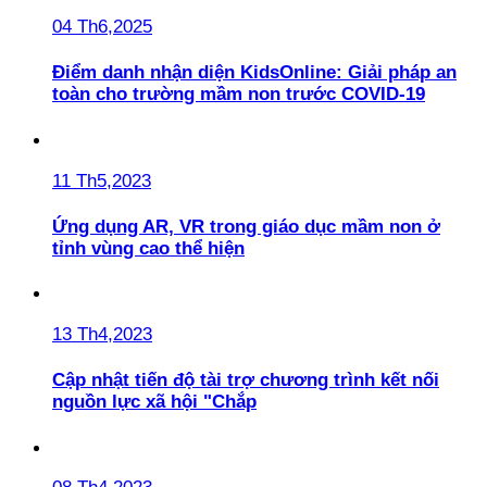
04 Th6,2025
Điểm danh nhận diện KidsOnline: Giải pháp an
toàn cho trường mầm non trước COVID-19
11 Th5,2023
Ứng dụng AR, VR trong giáo dục mầm non ở
tỉnh vùng cao thể hiện
13 Th4,2023
Cập nhật tiến độ tài trợ chương trình kết nối
nguồn lực xã hội "Chắp